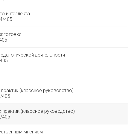
го интеллекта
4/405
одготовки
/405
педагогической деятельности
/405
 практик (классное руководство)
4/405
х практик (классное руководство)
4/405
щественным мнением