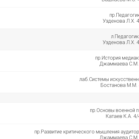
пр.Педагоги
Узденова Л.Х. 
л.Педагогик
Узденова Л.Х. 
пр.История медиак
Джаммаева С.М.
лаб.Системы искусственн
Бостанова М.М. 
пр.Основы военной 
Катаев К.А. 4
пр.Развитие критического мышления аудито
Джаммаева С.М.