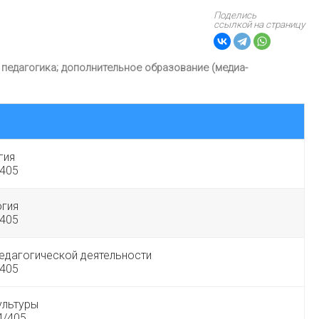
Поделись
ссылкой на страницу
 педагогика; дополнительное образование (медиа-
гия
/405
огия
/405
едагогической деятельности
/405
ультуры
4/405