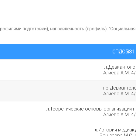
профилями подготовки), направленность (профиль): “Социальная
СПДО5i31
л.Девиантоло
Алиева А.М. 4
пр.Девиантол
Алиева А.М. 4
л.Теоретические основы организации п
Алиева А.М. 4
л.История медиак
Башлаева М.С. 