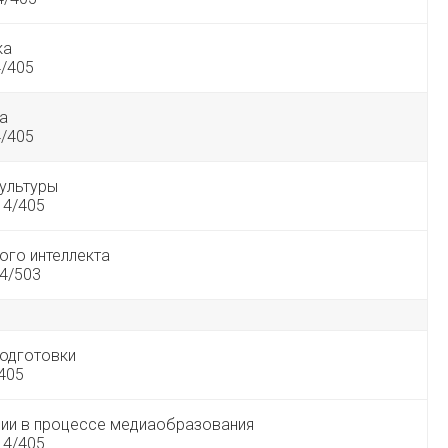
ка
4/405
а
4/405
ультуры
 4/405
ого интеллекта
4/503
подготовки
/405
рии в процессе медиаобразования
 4/405