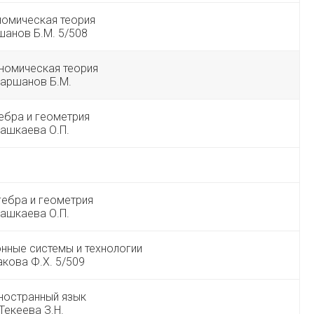
номическая теория
анов Б.М. 5/508
номическая теория
аршанов Б.М.
ебра и геометрия
ашкаева О.П.
гебра и геометрия
ашкаева О.П.
нные системы и технологии
кова Ф.Х. 5/509
ностранный язык
Текеева З.Н.