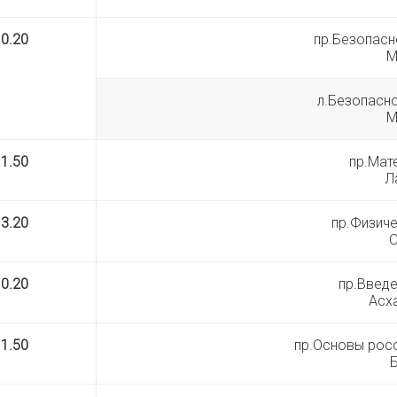
10.20
пр.Безопасн
М
л.Безопасн
М
11.50
пр.Мат
Л
13.20
пр.Физиче
О
10.20
пр.Введе
Асха
11.50
пр.Основы рос
Б