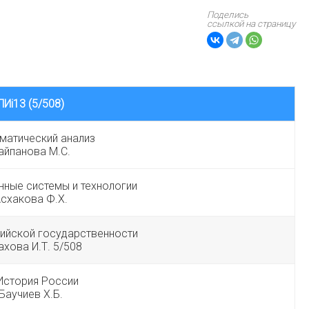
Поделись
ссылкой на страницу
ПИi13 (5/508)
матический анализ
айпанова М.С.
ные системы и технологии
схакова Ф.Х.
ийской государственности
ахова И.Т. 5/508
История России
Баучиев Х.Б.