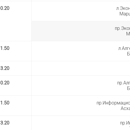
10.20
л.Эко
Марш
пр.Эко
М
11.50
л.Алг
Б
13.20
10.20
пр.Ал
Б
11.50
пр.Информацио
Асха
13.20
пр.И