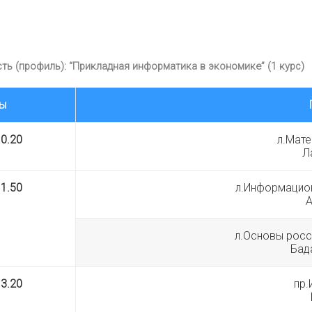
ть (профиль): “Прикладная информатика в экономике” (1 курс)
ы
10.20
л.Мате
Л
11.50
л.Информацион
А
л.Основы росс
Бад
13.20
пр.