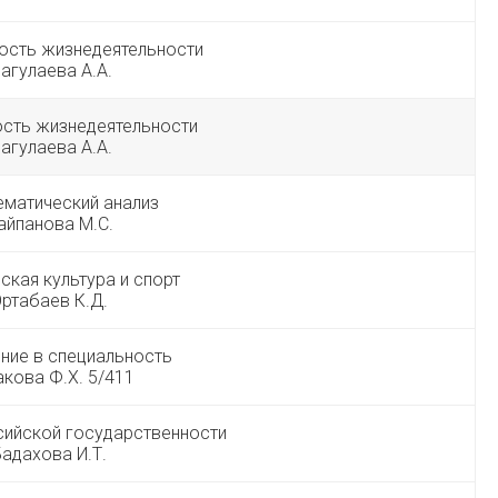
ость жизнедеятельности
агулаева А.А.
ость жизнедеятельности
агулаева А.А.
ематический анализ
айпанова М.С.
ская культура и спорт
ртабаев К.Д.
ние в специальность
кова Ф.Х. 5/411
сийской государственности
адахова И.Т.