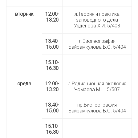
вторник
12.00-
л.Теория и практика
13.20
заповедного дела
Узденова Х.И. 5/403
13.40-
л.Биогеография
15.00
Байрамкулова Б.О. 5/404
15.10-
16.30
среда
12.00-
л.Радиационная экология
13.20
Чомаева М.Н. 5/507
13.40-
пр.Биогеография
15.00
Байрамкулова Б.О. 5/404
15.10-
16.30