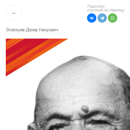
Поделись
ссылкой на страницу
Эсеккуев Дахир Нануович