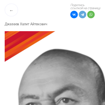
Поделись
ссылкой на страницу
Джазаев Халит Айтекович